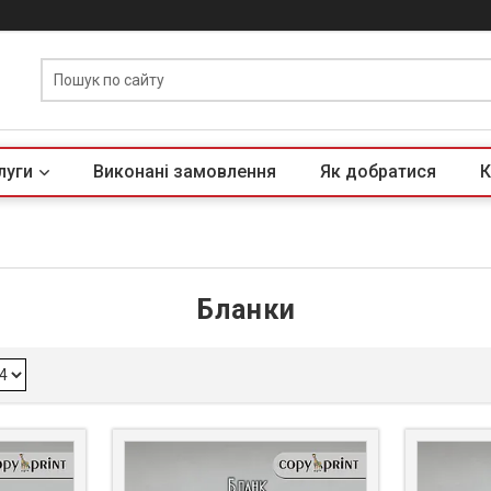
луги
Виконані замовлення
Як добратися
К
Бланки