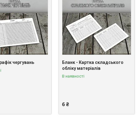
рафік чергувань
Бланк - Картка складського
обліку матеріалів
і
В наявності
6 ₴