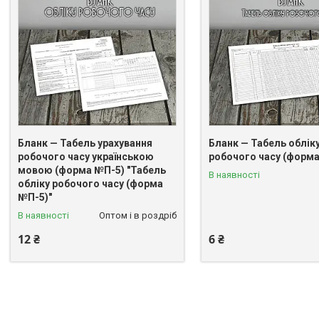
Бланк — Табель урахування
Бланк — Табель облік
робочого часу українською
робочого часу (форма
мовою (форма №П-5) "Табель
В наявності
обліку робочого часу (форма
№П-5)"
В наявності
Оптом і в роздріб
12 ₴
6 ₴