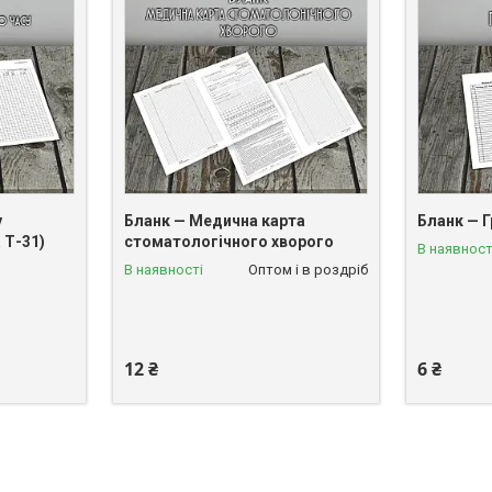
у
Бланк — Медична карта
Бланк — Г
 Т-31)
стоматологічного хворого
В наявност
В наявності
Оптом і в роздріб
12 ₴
6 ₴