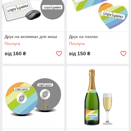
Друк на килимках для миші
Друк на пазлах
Послуга
Послуга
160
150
від
₴
від
₴