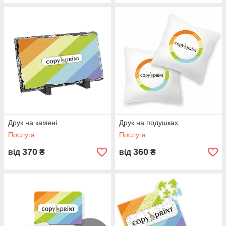
Друк на камені
Друк на подушках
Послуга
Послуга
370
360
від
₴
від
₴