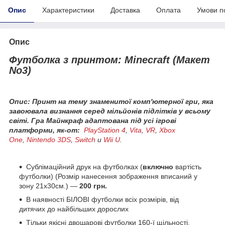
Опис
Характеристики
Доставка
Оплата
Умови п
Опис
Футболка з принтом: Minecraft (Макет
No3)
Опис: Принт на тему знаменитої комп'ютерної гри, яка
завоювала визнання серед мільйонів підлітків у всьому
світі. Гра Майнкраф адаптована під усі ігрові
платформи, як-от:
PlayStation 4
,
Vita
,
VR
,
Xbox
One
,
Nintendo 3DS
,
Switch
и
Wii U
.
Сублімаційний друк на футболках (
включно
вартість
футболки) (Розмір нанесення зображення вписаний у
зону 21х30см.) ―
200 грн.
В наявності БІЛОВІ футболки всіх розмірів, від
дитячих до найбільших дорослих
Тільки якісні двошарові футболки 160-ї щільності.