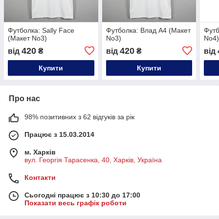
Футболка: Sally Face
Футболка: Влад А4 (Макет
Футб
(Макет No3)
No3)
No4
420
420
від
₴
від
₴
від
Купити
Купити
Про нас
98% позитивних з 62 відгуків за рік
Працює з 15.03.2014
м. Харків
вул. Георгія Тарасенка, 40, Харків, Україна
Контакти
Сьогодні працює з 10:30 до 17:00
Показати весь графік роботи