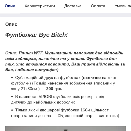
Опис
Характеристики
Доставка
Оплата
Умови п
Опис
Футболка: Bye Bitch!
Опис: Принт WTF. Мультяшний персонаж дає відповідь
всім хейтерам, лаконічно та у справі. Футболка для
тих, хто втомився говорити, Ваш принт відповість за
Вас, і обпише ситуацію:)
Сублімаційний друк на футболках (
включно
вартість
футболки) (Розмір нанесення зображення вписаний у
зону 21х30см.) ―
200 грн.
В наявності БІЛОВІ футболки всіх розмірів, від
дитячих до найбільших дорослих
Тільки якісні двошарові футболки 160-ї щільності.
(шар тканини до тіла — ХБ, зовнішній шар — синтетика)