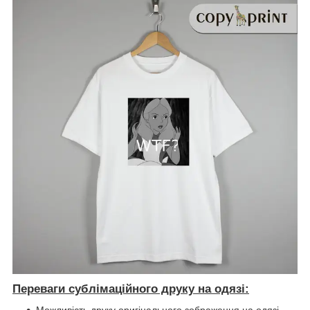
Переваги сублімаційного друку на одязі: