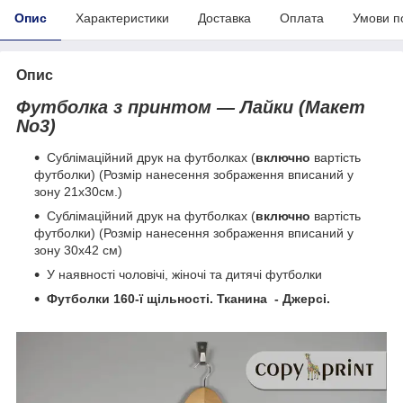
Опис
Характеристики
Доставка
Оплата
Умови п
Опис
Футболка з принтом — Лайки (Макет
No3)
Сублімаційний друк на футболках (
включно
вартість
футболки) (Розмір нанесення зображення вписаний у
зону 21х30см.)
Сублімаційний друк на футболках (
включно
вартість
футболки) (Розмір нанесення зображення вписаний у
зону 30х42 см)
У наявності чоловічі, жіночі та дитячі футболки
Футболки 160-ї щільності. Тканина - Джерсі.