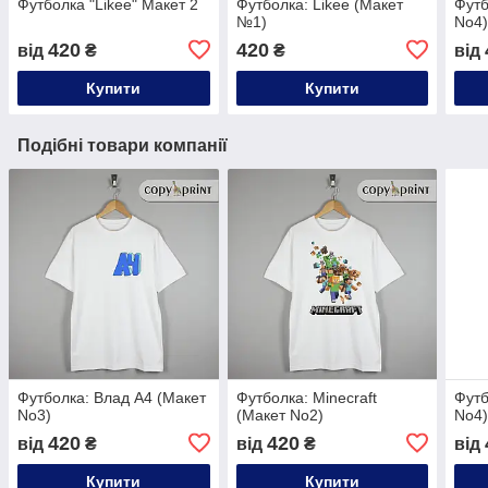
Футболка "Likee" Макет 2
Футболка: Likee (Макет
Футб
№1)
No4
420
420
від
₴
₴
від
Купити
Купити
Подібні товари компанії
Футболка: Влад А4 (Макет
Футболка: Minecraft
Футб
No3)
(Макет No2)
No4
420
420
від
₴
від
₴
від
Купити
Купити