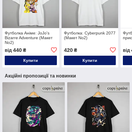
Футболка Аніме: JoJo's
Футболка: Cyberpunk 2077
Футб
Bizarre Adventure (Макет
(Макет No2)
приє
No2)
440
420
від
₴
₴
від
Купити
Купити
Акційні пропозиції та новинки