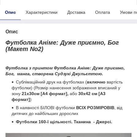
Опис
Характеристики
Доставка
Оплата
Умови п
Опис
Футболка Аніме: Дуже приємно, Бог
(Макет No2)
Футболка з принтом Футболка Аніме: Дуже приємно,
Бог, манга, створена Судзукі Джульєттою.
Сублімаційний друк на футболках (
включно
вартість
футболки) (Розмір нанесення зображення вписаний у
зону
21х30см [А4 формат],
або
30х42 см [А3
формат]
)
В наявності БІЛОВІ футболки
ВСІХ РОЗМІРОВІВ
, від
дитячих до найбільших дорослих
Футболки 160-ї щільності. Тканина - Джерсі.