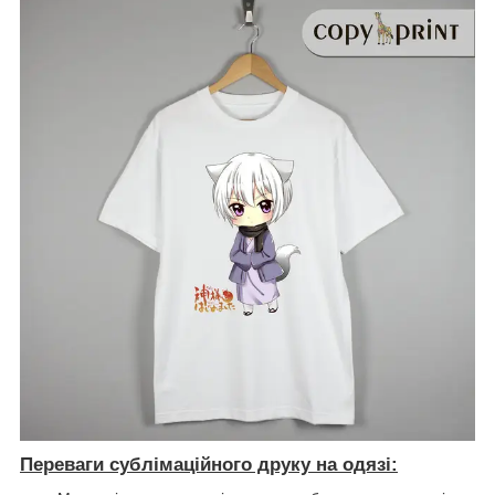
Переваги сублімаційного друку на одязі: