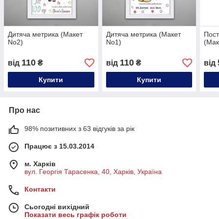
Дитяча метрика (Макет
Дитяча метрика (Макет
Пост
No2)
No1)
(Мак
110
110
від
₴
від
₴
від
Купити
Купити
Про нас
98% позитивних з 63 відгуків за рік
Працює з 15.03.2014
м. Харків
вул. Георгія Тарасенка, 40, Харків, Україна
Контакти
Сьогодні вихідний
Показати весь графік роботи