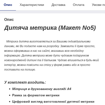
Опис
Характеристики
Доставка
Оплата
Умови п
Опис
Дитяча метрика (Макет No5)
Мітрика дитяча виготовляється за Вашими індивідуальними
даними, які Ви подаєте нам на розробку. Замовити її дуже просто,
можна оформивши в нас на сайті, вказавши всю необхідну
інформацію. Дитяча метрика може бути чудовим подарунком
новонародженій дитині та її батькам. Чудово впишеться в будь-який
інтер'єр, можна повісити на стіну у формі рамки або ж просто
поставити на полицю.
У комплект входить:
Мітриця в друкованому вигляді А4
Рамка за форматом метрики
Цифровий вигляд виготовленої дитячої метрики