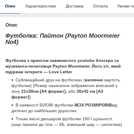
Опис
Характеристики
Доставка
Оплата
Умови п
Опис
Футболка: Пайтон (Payton Moormeier
No4)
Футболка з принтом знаменитого youtube блогера та
музиканта-початківця Payton Moormeier. Його хіт, який
підірвав інтернте — Love Letter
Сублімаційний друк на футболках (
включно
вартість
футболки) (Розмір нанесення зображення вписаний у
зону
21х30см [А4 формат],
або
30х42 см [А3
формат]
)
В наявності БІЛОВІ футболки
ВСІХ РОЗМІРОВІВ
від
дитячих до найбільших дорослих
Тільки якісні двошарові футболки 160-ї щільності.
(шар тканини до тіла — ХБ, зовнішній шар — синтетика)