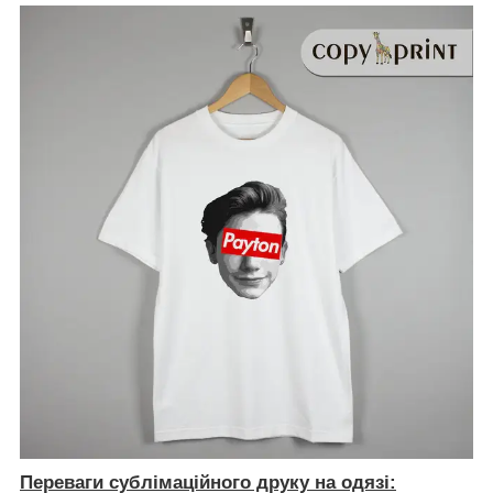
Переваги сублімаційного друку на одязі: