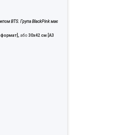
типом BTS. Група BlackPink має
 формат],
або
30х42 см [А3