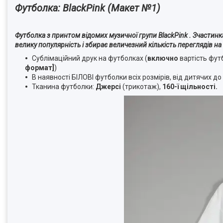
Футболка: BlackPink (Макет №1)
Футболка з принтом відомих музичної групи BlackPink . Зчастинка
велику популярність і збирає величезний кількість переглядів н
Сублімаційний друк на футболках (
включно
вартість фут
формат]
)
В наявності БІЛОВІ футболки всіх розмірів, від дитячих д
Тканина футболки:
Джерсі
(трикотаж),
160-ї щільності.