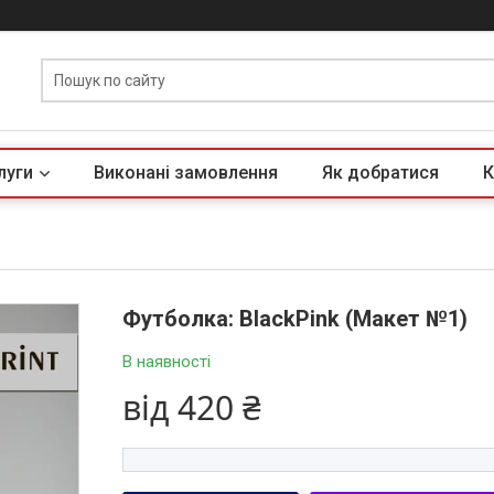
луги
Виконані замовлення
Як добратися
К
Футболка: BlackPink (Макет №1)
В наявності
від
420 ₴