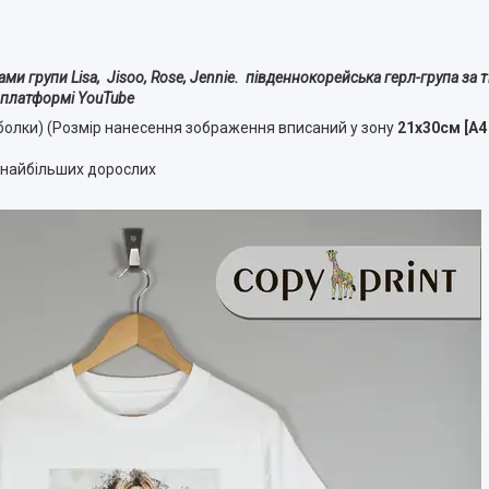
ми групи Lisa, Jisoo, Rose, Jennie. південнокорейська герл-група за 
а платформі YouTube
болки) (Розмір нанесення зображення вписаний у зону
21х30см [А4
о найбільших дорослих