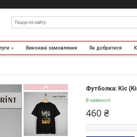
луги
Виконані замовлення
Як добратися
К
Футболка: Кіс (Ki
В наявності
460 ₴