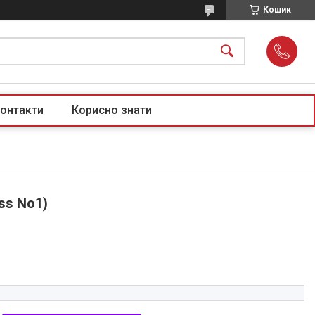
Кошик
онтакти
Корисно знати
ss No1)