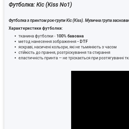
Футболка: Кіс (Kiss No1)
Футболка з принтом рок-групи Кіс (Kiss). Музична група заснова
Характеристики футболки:
тканина футболки -
100% бавовна
метод нанесення зображення
- DTF
яскраві, насичені кольори, які не тьмяніють з часом
стійкість до прання, розтріскування та стирання
еластичність принта — не тріскається при розтягуванні т