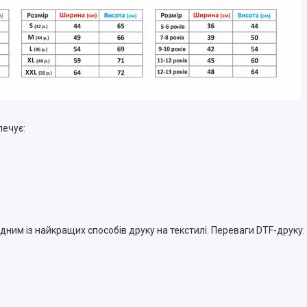
печує:
 одним із найкращих способів друку на текстилі. Переваги DTF-друку:
”