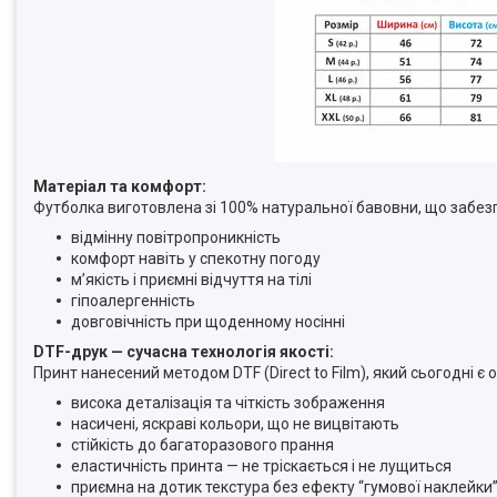
Матеріал та комфорт:
Футболка виготовлена зі 100% натуральної бавовни, що забез
відмінну повітропроникність
комфорт навіть у спекотну погоду
м’якість і приємні відчуття на тілі
гіпоалергенність
довговічність при щоденному носінні
DTF-друк — сучасна технологія якості:
Принт нанесений методом DTF (Direct to Film), який сьогодні є
висока деталізація та чіткість зображення
насичені, яскраві кольори, що не вицвітають
стійкість до багаторазового прання
еластичність принта — не тріскається і не лущиться
приємна на дотик текстура без ефекту “гумової наклейки