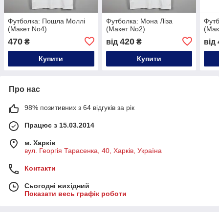
Футболка: Пошла Моллі
Футболка: Мона Ліза
Футб
(Макет No4)
(Макет No2)
(Мак
470
420
₴
від
₴
від
Купити
Купити
Про нас
98% позитивних з 64 відгуків за рік
Працює з 15.03.2014
м. Харків
вул. Георгія Тарасенка, 40, Харків, Україна
Контакти
Сьогодні вихідний
Показати весь графік роботи