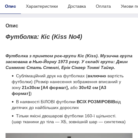
Опис
Характеристики
Доставка
Оплата
Умови п
Опис
Футболка: Кіс (Kiss No4)
Футболка з принтом рок-групи Кіс (Kiss). Музична група
заснована в Нью-Йорку 1973 року. У складі групи: Джин
Симмонс Стать Стенлі, Ерік Сінгер Томмі
Тайер.
Сублімаційний друк на футболках (
включно
вартість
футболки) (Розмір нанесення зображення вписаний у
зону
21х30см [А4 формат],
або
30х42 см [А3
формат]
)
В наявності БІЛОВІ футболки
ВСІХ РОЗМІРОВІВ
від
дитячих до найбільших дорослих
Тільки якісні двошарові футболки 160-ї щільності.
(шар тканини до тіла — ХБ, зовнішній шар — синтетика)