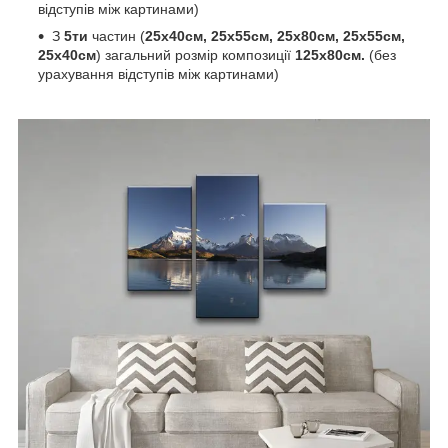
відступів між картинами)
З
5ти
частин (
25х40см, 25х55см, 25х80см, 25х55см,
25х40см
)
загальний розмір композиції
125х80см.
(без
урахування відступів між картинами)