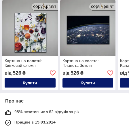
Картина на полотні:
Картина на холсте:
Карт
Квітковий ф'южн
Планета Земля
Кана
526
526
від
₴
від
₴
від
Купити
Купити
Про нас
98% позитивних з 62 відгуків за рік
Працює з 15.03.2014