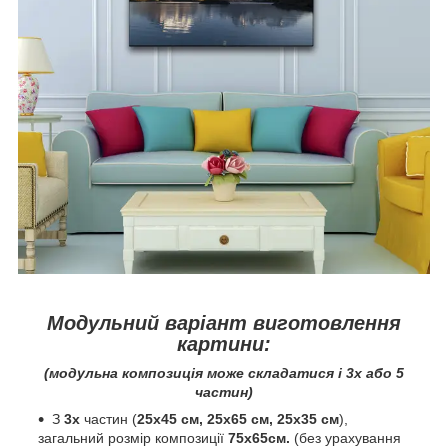
Модульний варіант виготовлення
картини:
(модульна композиція може складатися і 3х або 5
частин)
З
3х
частин (
25х45 см, 25х65 см, 25х35 см
),
загальний розмір композиції
75х65см.
(без урахування