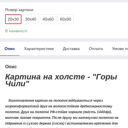
Розмір картини
20х30
30х40
40х60
60х90
В наявності
Опис
Характеристики
Доставка
Оплата
Умови п
Опис
Картина на холсте - "Горы
Чили"
Виготовлення картин на полотні відбувається через
широкоформатний друк на вологостійким дрібнозернистому
полотні. Друк на полотні УФ-стійке чорнило (якість 1440dpi),
матове лакове покриття. Після друку ми натягуємо полотно на
підрамник із сухого дерева (сосна) і встановлюємо кріплення для