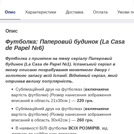
Опис
Характеристики
Доставка
Оплата
Умови п
Опис
Футболка: Паперовий будинок (La Casa
de Papel №6)
Футболка з принтом на тему серіалу Паперовий
будинок (La Casa de Papel №1). Іспанський серіал в
якому описано пограбування монетного двору і
золотого запасу всій Іспанії. Відмінний серіал, який
отримав велику популярність.
Сублімаційний друк на футболках (
включаючи
вартість футболки) (Розмір нанесення зображення
вписаний в область 21х30см.) ―
220 грн.
Сублімаційний друк на футболках (
включаючи
вартість футболки) (Розмір нанесення зображення
вписаний в область 30х42см.) ―
260 грн.
В наявності БІЛІ футболки
ВСІХ РОЗМІРІВ
, від
дитячих до найбільших дорослих