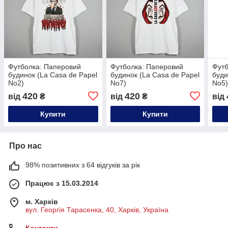
Футболка: Паперовий
Футболка: Паперовий
Футб
будинок (La Casa de Papel
будинок (La Casa de Papel
буди
No2)
No7)
No5
420
420
від
₴
від
₴
від
Купити
Купити
Про нас
98% позитивних з 64 відгуків за рік
Працює з 15.03.2014
м. Харків
вул. Георгія Тарасенка, 40, Харків, Україна
Контакти