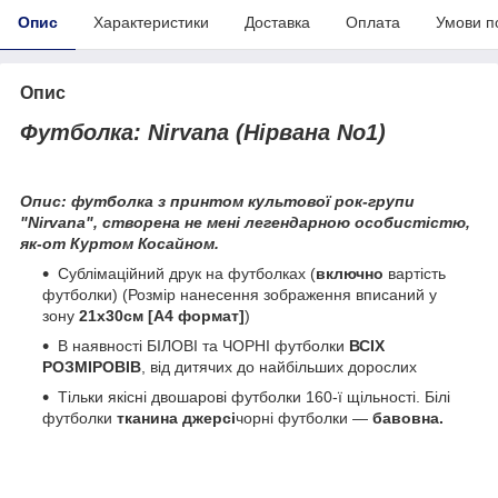
Опис
Характеристики
Доставка
Оплата
Умови п
Опис
Футболка: Nirvana (Нірвана No1)
Опис: футболка з принтом культової рок-групи
"Nirvana", створена не мені легендарною особистістю,
як-от Куртом Косайном.
Сублімаційний друк на футболках (
включно
вартість
футболки) (Розмір нанесення зображення вписаний у
зону
21х30см [А4 формат]
)
В наявності БІЛОВІ та ЧОРНІ футболки
ВСІХ
РОЗМІРОВІВ
, від дитячих до найбільших дорослих
Тільки якісні двошарові футболки 160-ї щільності. Білі
футболки
тканина джерсі
чорні футболки —
бавовна.