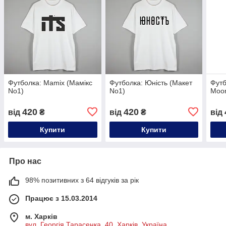
Футболка: Mamix (Мамікс
Футболка: Юність (Макет
Футб
No1)
No1)
Moor
420
420
від
₴
від
₴
від
Купити
Купити
Про нас
98% позитивних з 64 відгуків за рік
Працює з 15.03.2014
м. Харків
вул. Георгія Тарасенка, 40, Харків, Україна