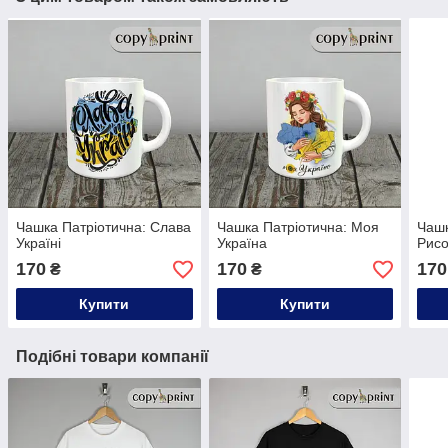
Чашка Патріотична: Слава
Чашка Патріотична: Моя
Чашк
Україні
Україна
Рисо
170
170
170
₴
₴
Купити
Купити
Подібні товари компанії