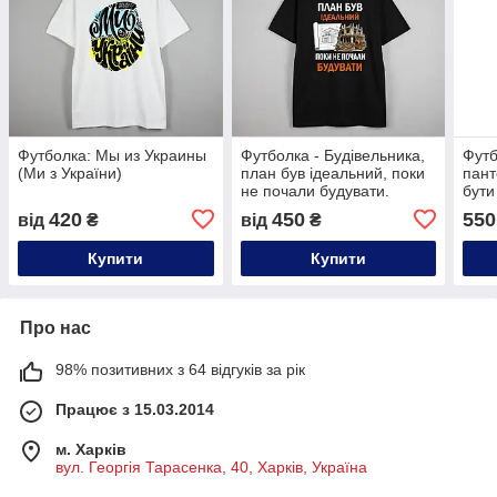
Футболка: Мы из Украины
Футболка - Будівельника,
Футб
(Ми з України)
план був ідеальний, поки
пант
не почали будувати.
бут
420
450
550
від
₴
від
₴
Купити
Купити
Про нас
98% позитивних з 64 відгуків за рік
Працює з 15.03.2014
м. Харків
вул. Георгія Тарасенка, 40, Харків, Україна