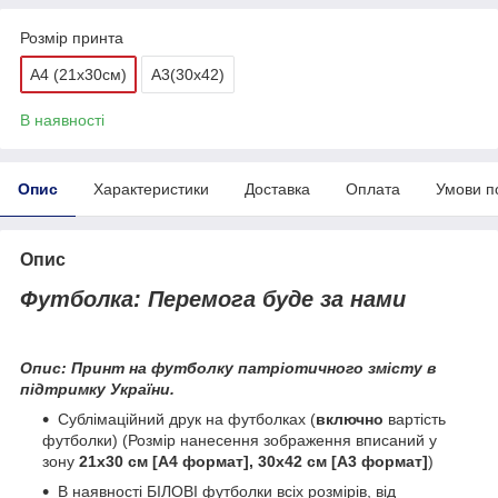
Розмір принта
А4 (21х30см)
А3(30х42)
В наявності
Опис
Характеристики
Доставка
Оплата
Умови п
Опис
Футболка: Перемога буде за нами
Опис: Принт на футболку патріотичного змісту в
підтримку України.
Сублімаційний друк на футболках (
включно
вартість
футболки) (Розмір нанесення зображення вписаний у
зону
21х30 см [А4 формат], 30х42 см [А3 формат]
)
В наявності БІЛОВІ футболки всіх розмірів, від