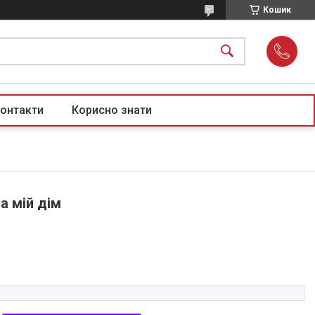
Кошик
онтакти
Корисно знати
а мій дім