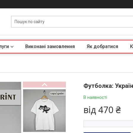
луги
Виконані замовлення
Як добратися
К
Футболка: Україн
В наявності
від
470 ₴