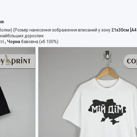
ни.
болки) (Розмір нанесення зображення вписаний у зону
21х30см [А4
о найбільших дорослих
ті.
, Чорна
бавовна (хб 100%)