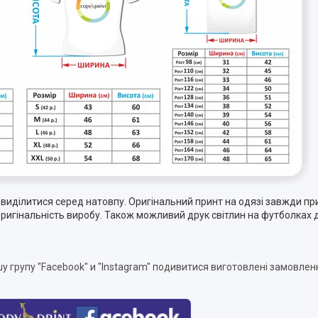
иділитися серед натовпу. Оригінальний принт на одязі завжди при
 оригінальність виробу. Також можливий друк світлин на футболках
у групу "
Facebook
" и "Instagram" подивитися виготовлені замовлен