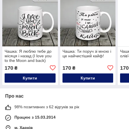
Чашка: Я люблю тебе до
Чашка: Ти поруч зі мною і
Чашк
місяця і назад (I love you
це найчистіший кайф!
олів
to the Moon and back)
170
170
170
₴
₴
Купити
Купити
Про нас
98% позитивних з 62 відгуків за рік
Працює з 15.03.2014
м. Харків