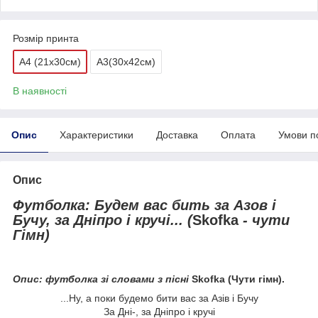
Розмір принта
А4 (21х30см)
A3(30x42см)
В наявності
Опис
Характеристики
Доставка
Оплата
Умови п
Опис
Футболка: Будем вас бить за Азов і
Бучу, за Дніпро і кручі... (
Skofka
- чути
Гімн)
Опис: футболка зі словами з пісні
Skofka (Чути гімн).
...Ну, а поки будемо бити вас за Азів і Бучу
За Дні-, за Дніпро і кручі