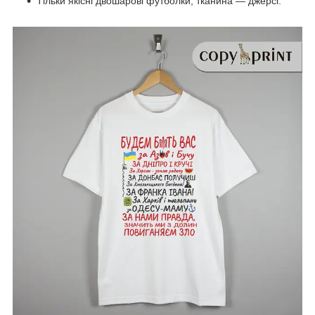
Тільки якісні двошарові футболки, тканина — джерсі.