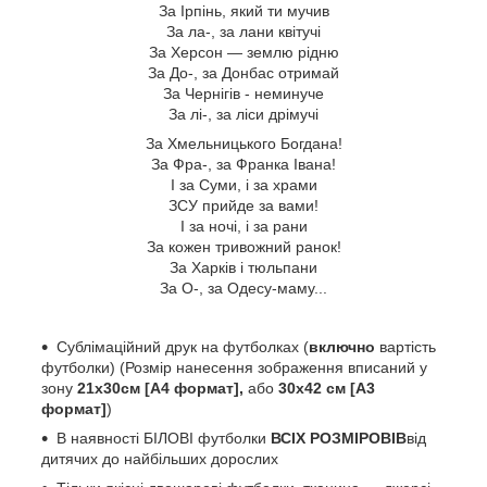
За Ірпінь, який ти мучив
За ла-, за лани квітучі
За Херсон — землю рідню
За До-, за Донбас отримай
За Чернігів - неминуче
За лі-, за ліси дрімучі
За Хмельницького Богдана!
За Фра-, за Франка Івана!
І за Суми, і за храми
ЗСУ прийде за вами!
І за ночі, і за рани
За кожен тривожний ранок!
За Харків і тюльпани
За О-, за Одесу-маму...
Сублімаційний друк на футболках (
включно
вартість
футболки) (Розмір нанесення зображення вписаний у
зону
21х30см [А4 формат],
або
30х42 см [А3
формат]
)
В наявності БІЛОВІ футболки
ВСІХ РОЗМІРОВІВ
від
дитячих до найбільших дорослих