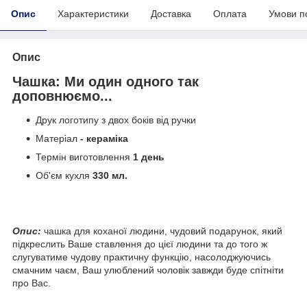
Опис
Характеристики
Доставка
Оплата
Умови п
Опис
Чашка: Ми один одного так
доповнюємо...
Друк логотипу з двох боків від ручки
Матеріал
- кераміка
Термін виготовлення
1 день
Об'єм кухля
330 мл.
Опис:
чашка для коханої людини, чудовий подарунок, який
підкреслить Ваше ставлення до цієї людини та до того ж
слугуватиме чудову практичну функцію, насолоджуючись
смачним чаєм, Ваш улюблений чоловік завжди буде спітніти
про Вас.