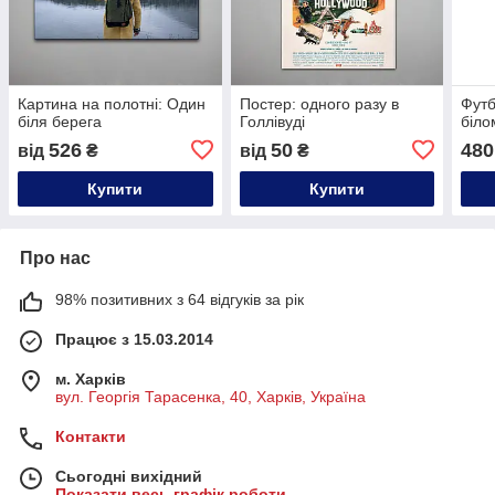
Картина на полотні: Один
Постер: одного разу в
Футб
біля берега
Голлівуді
біло
526
50
480
від
₴
від
₴
Купити
Купити
Про нас
98% позитивних з 64 відгуків за рік
Працює з 15.03.2014
м. Харків
вул. Георгія Тарасенка, 40, Харків, Україна
Контакти
Сьогодні вихідний
Показати весь графік роботи