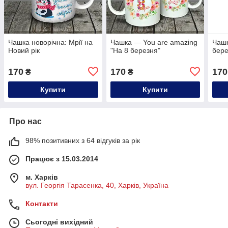
Чашка новорічна: Мрії на
Чашка — You are amazing
Чаш
Новий рік
"На 8 березня"
бере
170
170
170
₴
₴
Купити
Купити
Про нас
98% позитивних з 64 відгуків за рік
Працює з 15.03.2014
м. Харків
вул. Георгія Тарасенка, 40, Харків, Україна
Контакти
Сьогодні вихідний