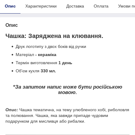
Опис
Характеристики
Доставка
Оплата
Умови п
Опис
Чашка: Заряджена на клювання.
Друк логотипу з двох боків від ручки
Матеріал
- кераміка
Термін виготовлення
1 день
Об'єм кухля
330 мл.
*За запитом напис може бути російською
мовою.
Опис:
Чашка тематична, на тему улюбленого хобі, риболовля
та полювання. Чашка, яка завжди припаде чудовим
подарунком для мисливця або рибалки.