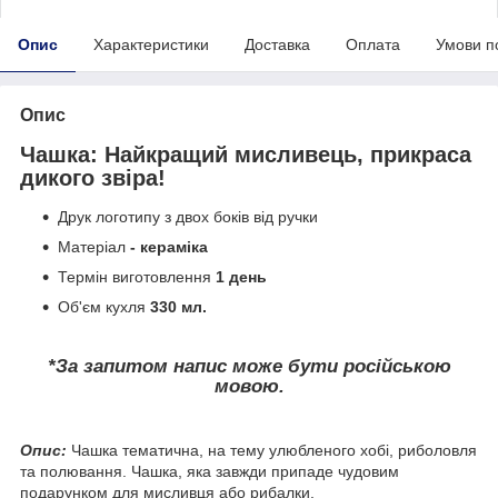
Опис
Характеристики
Доставка
Оплата
Умови п
Опис
Чашка: Найкращий мисливець, прикраса
дикого звіра!
Друк логотипу з двох боків від ручки
Матеріал
- кераміка
Термін виготовлення
1 день
Об'єм кухля
330 мл.
*За запитом напис може бути російською
мовою.
Опис:
Чашка тематична, на тему улюбленого хобі, риболовля
та полювання. Чашка, яка завжди припаде чудовим
подарунком для мисливця або рибалки.