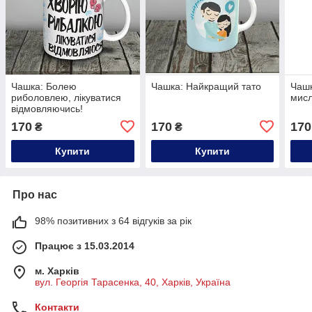
Чашка: Болею
Чашка: Найкращий тато
Чаш
риболовлею, лікуватися
мисл
відмовляючись!
170
170
170
₴
₴
Купити
Купити
Про нас
98% позитивних з 64 відгуків за рік
Працює з 15.03.2014
м. Харків
вул. Георгія Тарасенка, 40, Харків, Україна
Контакти