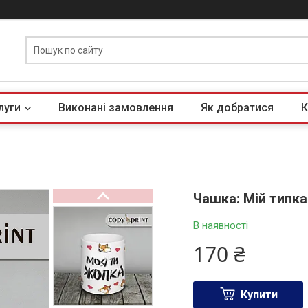
луги
Виконані замовлення
Як добратися
К
Чашка: Мій типка
В наявності
170 ₴
Купити