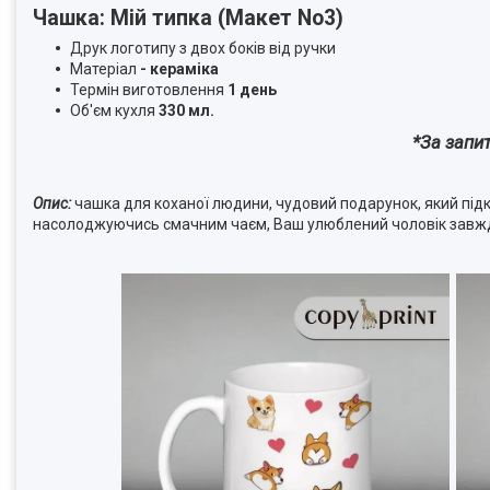
Чашка: Мій типка (Макет No3)
Друк логотипу з двох боків від ручки
Матеріал
- кераміка
Термін виготовлення
1 день
Об'єм кухля
330 мл.
*За запи
Опис:
чашка для коханої людини, чудовий подарунок, який підк
насолоджуючись смачним чаєм, Ваш улюблений чоловік завжди