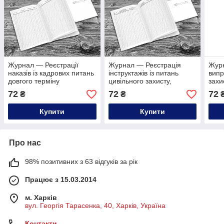
Журнал — Реєстрації
Журнал — Реєстрація
Журн
наказів із кадрових питань
інструктажів із питань
випр
довгого терміну
цивільного захисту,
захи
зберігання
пожежної безпеки та дій в
гуми
72
72
72
₴
₴
НС
Купити
Купити
Про нас
98% позитивних з 63 відгуків за рік
Працює з 15.03.2014
м. Харків
вул. Георгія Тарасенка, 40, Харків, Україна
Контакти