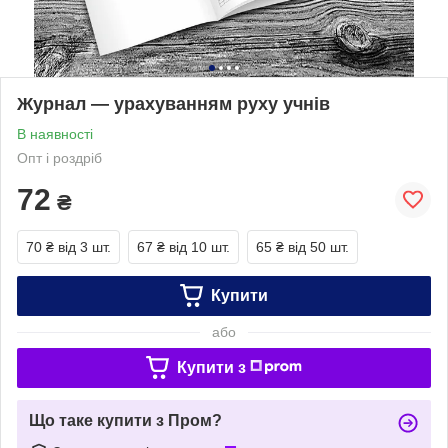
Журнал — урахуванням руху учнів
В наявності
Опт і роздріб
72
₴
70 ₴
від 3 шт.
67 ₴
від 10 шт.
65 ₴
від 50 шт.
Купити
або
Купити з
Що таке купити з Пром?