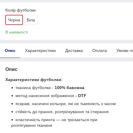
Колір футболки
Чорна
Біла
В наявності
Опис
Характеристики
Доставка
Оплата
Умови п
Опис
Характеристики футболки:
тканина футболки -
100% бавовна
метод нанесення зображення
- DTF
яскраві, насичені кольори, які не тьмяніють з часом
стійкість до прання, розтріскування та стирання
еластичність принта — не тріскається при
розтягуванні тканини