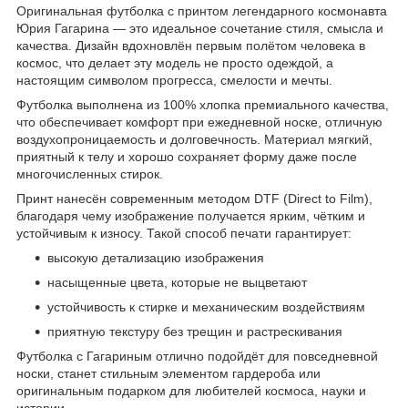
Оригинальная футболка с принтом легендарного космонавта
Юрия Гагарина — это идеальное сочетание стиля, смысла и
качества. Дизайн вдохновлён первым полётом человека в
космос, что делает эту модель не просто одеждой, а
настоящим символом прогресса, смелости и мечты.
Футболка выполнена из 100% хлопка премиального качества,
что обеспечивает комфорт при ежедневной носке, отличную
воздухопроницаемость и долговечность. Материал мягкий,
приятный к телу и хорошо сохраняет форму даже после
многочисленных стирок.
Принт нанесён современным методом DTF (Direct to Film),
благодаря чему изображение получается ярким, чётким и
устойчивым к износу. Такой способ печати гарантирует:
высокую детализацию изображения
насыщенные цвета, которые не выцветают
устойчивость к стирке и механическим воздействиям
приятную текстуру без трещин и растрескивания
Футболка с Гагариным отлично подойдёт для повседневной
носки, станет стильным элементом гардероба или
оригинальным подарком для любителей космоса, науки и
истории.