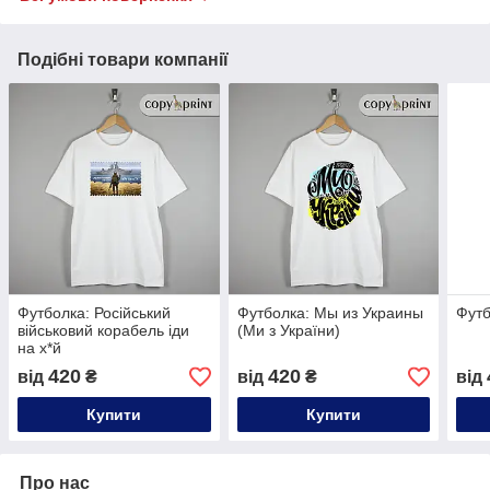
Подібні товари компанії
Футболка: Російський
Футболка: Мы из Украины
Футб
військовий корабель іди
(Ми з України)
на х*й
420
420
від
₴
від
₴
від
Купити
Купити
Про нас