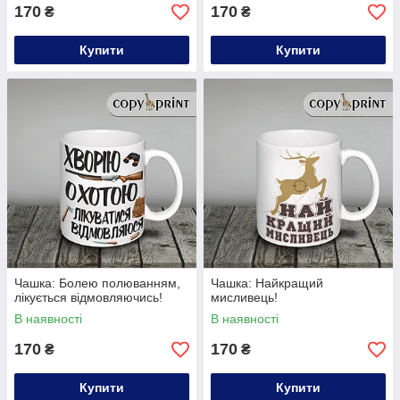
170
170
₴
₴
Купити
Купити
Чашка: Болею полюванням,
Чашка: Найкращий
лікується відмовляючись!
мисливець!
В наявності
В наявності
170
170
₴
₴
Купити
Купити