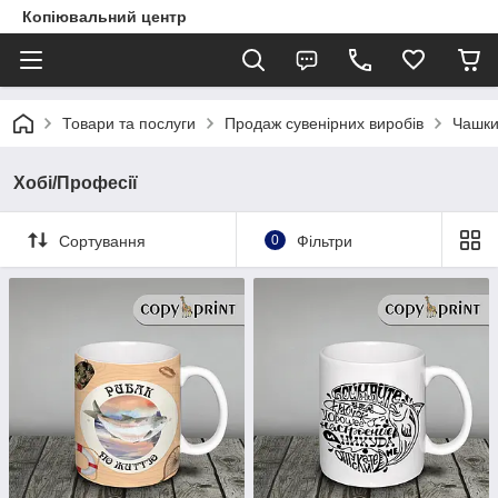
Копіювальний центр
Товари та послуги
Продаж сувенірних виробів
Чашки
Хобі/Професії
Сортування
0
Фільтри