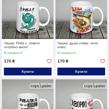
Чашка: Риба є, ловити
Чашка: душа співає, коли
потрібно вміти!
клює!
В наявності
В наявності
170
170
₴
₴
Купити
Купити